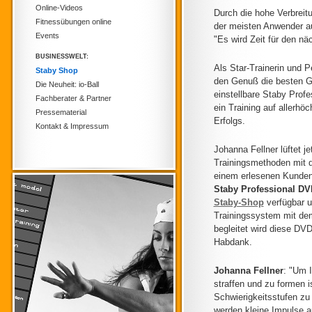
Online-Videos
Durch die hohe Verbreit
Fitnessübungen online
der meisten Anwender au
Events
"Es wird Zeit für den nä
BUSINESSWELT:
Als Star-Trainerin und 
Staby Shop
den Genuß die besten G
Die Neuheit: io-Ball
einstellbare Staby Profe
Fachberater & Partner
ein Training auf allerh
Pressematerial
Erfolgs.
Kontakt & Impressum
Johanna Fellner lüftet j
Trainingsmethoden mit d
einem erlesenen Kunden
Staby Professional DVD
Staby-Shop
verfügbar u
Trainingssystem mit dem
begleitet wird diese DV
Habdank.
Johanna Fellner
: "Um I
straffen und zu formen i
Schwierigkeitsstufen zu
werden kleine Impulse au