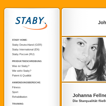
Joh
STABY HOME:
Staby Deutschland (GER)
Staby International (EN)
Staby Россия (RU)
PRODUKTBESCHREIBUNG:
Was ist Staby?
Wie wirkt Staby?
Patent & Qualität
ANWENDUNGSBEREICHE:
Fitness
Sport
Johanna Fellne
Rehabilitation
Die Starqualität flie
TRAINING: